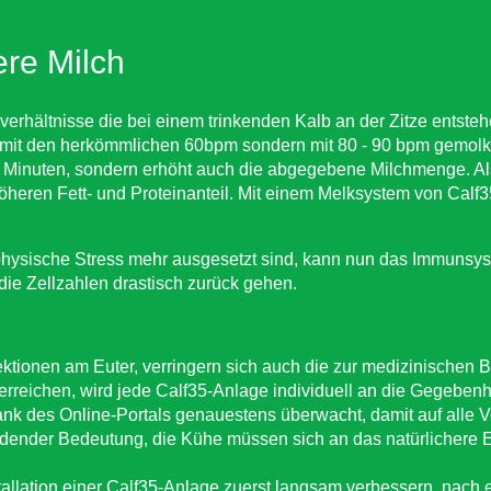
re Milch
kverhältnisse die bei einem trinkenden Kalb an der Zitze entst
 mit den herkömmlichen 60bpm sondern mit 80 - 90 bpm gemolken
fünf Minuten, sondern erhöht auch die abgegebene Milchmenge. A
höheren Fett- und Proteinanteil. Mit einem Melksystem von Calf3
hysische Stress mehr ausgesetzt sind, kann nun das Immunsys
 die Zellzahlen drastisch zurück gehen.
tionen am Euter, verringern sich auch die zur medizinischen
reichen, wird jede Calf35-Anlage individuell an die Gegebenh
ank des Online-Portals genauestens überwacht, damit auf alle
heidender Bedeutung, die Kühe müssen sich an das natürlichere
allation einer Calf35-Anlage zuerst langsam verbessern, nach 